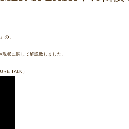
！」の、
や現状に関して解説致しました。
RE TALK」